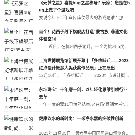
《元梦之星》喜提bug之星称号？玩家：您是在b
ug上做了个游戏吧
要说今年下半年宣传阵仗最大的游戏是谁？那必须要有鹅厂派对游戏新作《元梦之星》的姓名！上线后铺天盖地的宣传更是让玩家们直呼头皮发麻——不仅老大哥《王者荣耀》全力扶持（甚至游戏内登录界面天美标志都加了元梦的标语），各色主播、明星的相关营销更是铺天盖地。据悉，《元梦之星》曾宣传的14亿玩家激励金，其中只有4000万...
首个！花西子线下旗舰店打造“蒙古族”非遗文化
体验空间
近日，在杭州西子湖畔，一个为杭州市民及世界各地游客打造的蒙古族沉浸式非遗文化体验空间，在花西子全球首家线下旗舰店正式对外开放。蒙古族特色皮雕、马鞍、蒙古包、马奶酒、哈达以及刚刚上新的花西子蒙古族印象产品，这些极具蒙古族特色的元素与陈列让不少参观者表示好像...
上海世博展览馆新展开幕丨「多维跃迁——2023
红点设计概念大奖获奖作品展」正在展出
12月10日，「 多维跃迁 —— 2023红点设计概念大奖获奖作品展」 于上海世博展览馆（上海市浦东新区国展路1099号）开展！该展是红点设计概念大奖时隔多年再次回到上海，作为国际知名设计大奖红点设计概念大奖2023年崭新获奖作品的全球首展，将汇集崭新获奖作品与红点设计概念大奖史上的经典之作，总计超250件，...
永坤珠宝：十年磨一剑，以年轻化思维引领行业
变革
一年一度的双11已悄然结束,这在场“营销大考”中,各大珠宝品牌使出浑身解数为了争夺更多市场份额,不断创新促销营销手段,只为有效抢占年轻群体的视线。在此次的双11营销大战中,作为新势力珠宝品牌的永坤珠宝用亮眼的销量成绩给本土国民珠宝品牌的持续发力注入一剂强心剂。但对于永坤珠宝来说,打造出一个个深受消费大众喜爱的...
健康饮水的新时尚：一米净水器的突破性创新
2023年11月05日，第六届中国国际进口博览会在上海举行，主题为“新时代共享未来”。进博会不仅是汇聚全球好物的盛会，更是促进交流合作、共享多元文化、展现多元产品的舞台。作为第二次亮相进博会的“老朋友”，一米净水始终秉承着“为千万家庭提供优质水”的品牌理念，积极突破用户净水痛点，为用户提供高质量的净水产品。自...