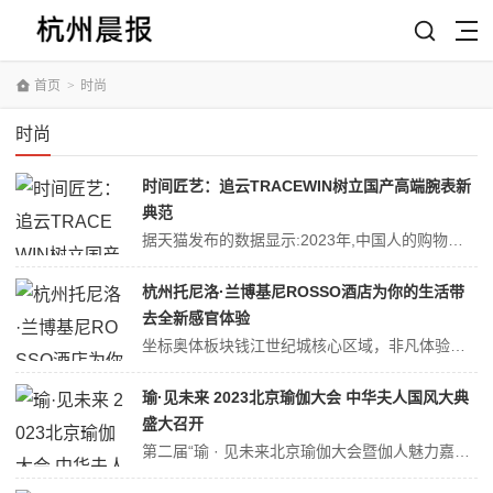
首页
>
时尚
时尚
时间匠艺：追云TRACEWIN树立国产高端腕表新
典范
据天猫发布的数据显示:2023年,中国人的购物车中超过80%是国货。后疫情时代,随着消费者的国货意识觉醒和自信心提升,在腕表的选择上,大家也已不再盲目局限于瑞士大牌,而是更加注重内心的情感共鸣和自我表达,特别是富有精神内核的国产品牌更是受到广大消费者的热捧。2024年2月,国产中高端腕表品牌追云TRACEWI...
杭州托尼洛·兰博基尼ROSSO酒店为你的生活带
去全新感官体验
坐标奥体板块钱江世纪城核心区域，非凡体验等你开启~坐标杭州“新中心”奥体板块核心区域，与钱江新城隔江相望，激情与艺术的融合碰撞，“瑰而不奢”的极致、纯粹生活方式，杭州托尼洛·兰博基尼ROSSO酒店，传承意大利真实美学精神，刷新杭州奢华酒店新高度。“世界不止于我，也不止于博洛尼亚，我希望他们能走得更远”——托尼...
瑜·见未来 2023北京瑜伽大会 中华夫人国风大典
盛大召开
第二届“瑜 · 见未来北京瑜伽大会暨伽人魅力嘉年华”华夏风采·汉服美人 2024中华夫人国风大典“瑜老师”专场赛区初赛在北京盛大举行。央视栏目编导·记者 - 益瑄龙城 随行专访·北京报道2023年12月22日，第二届“瑜 · 见未来北京瑜伽大会暨伽人魅力嘉年华”在北京黄河京都会议中心盛大开幕！作为国内最具影响...