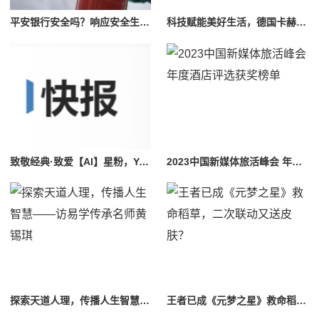
平安银行安全吗？响应安全生产月主题活动为安全加码
科技赋能美好生活，德国卡赫重磅推出全球首台锂电布艺清洗机及全场景锂电平台
致敬经典·致爱【AI】星粉，Yestar艺星第二届世界经典音乐会隆重举办！
2023中国新媒体旅活峰会 年度酒店评选获奖榜单
探索天道人理，传播人生智慧——访易学传承名师黄锡琪
王者已成《元梦之星》救命稻草，二次联动又送皮肤？