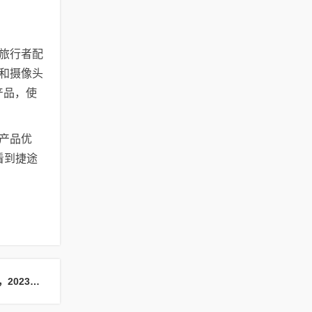
旅行者配
达和摄像头
产品，使
产品优
看到捷途
下一篇：用实力说话，谁才是更适合年轻人的第一辆车，2023款欧萌达对比2023款缤越COOL