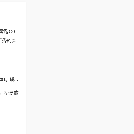
2024款哪吒S对比零跑C01，轿跑顶流与增程新秀的实力较量