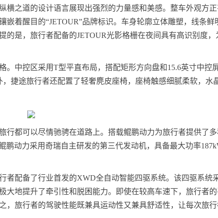
纵横之道的设计语言展现出强烈的力量感和美感。整车外观方正
嵌着醒目的“JETOUR”品牌标识。车身轮廓立体雕塑，线条鲜
的是，旅行者配备的JETOUR光影格栅在夜间具有高识别度，
中控区采用T型平直布局，搭配矩形方向盘和15.6英寸中控屏以
外，捷途旅行者还配置了轻奢麂皮座椅，座椅触感细腻柔软，水
旅行都可以尽情驰骋在道路上。搭载鲲鹏动力为旅行者提供了多
TGDI鲲鹏动力采用奇瑞自主研发的第三代发动机，具备最大功率187
行者配备了行业首发的XWD全自动智能四驱系统。该四驱系统
极大地提升了牵引性和脱困能力。即使在较高车速下，旅行者的
之，旅行者的驾驶性能既兼具运动性又兼具舒适性，让每次旅行