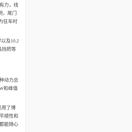
有力，线
明，尾门
为驻车时
及10.2
晶挡把等
种动力总
kW和峰值
采用了博
平顺性和
都能随心