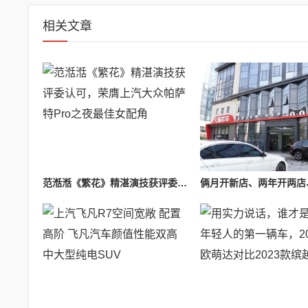
相关文章
范湉湉《繁花》精湛演技获评委认可，荣膺上汽大众帕萨特Pro之夜最佳女配角