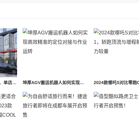
俩月开新店、两年开两店、单店会员超4500！汽后小白辞百万年薪换道超车
坤厚AGV搬运机器人如何实现高效精准的定位对接与作业运转