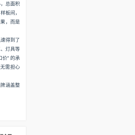
心，总面积
景样板间，
效果，而是
迅速得到了
工、灯具等
价" 的承
更无需担心
品牌涵盖整