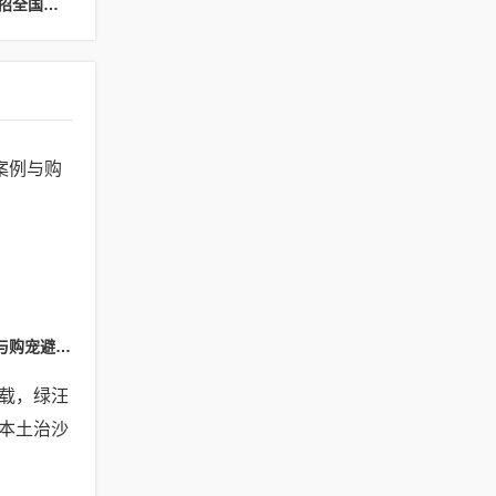
下一篇：智邦粉面浇头供应链：携手抢占千亿赛道，诚招全国区域事业合伙人
杭州“星期宠”纠纷案例与购宠避坑提醒