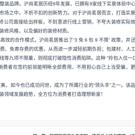
整装品牌。沪尚茗居历经9年发展，已拥有9家线下实景体验中
家装市场之中，不折不扣的创新势力。对于沪尚茗居而言，打造实
装修公司直接给出样板，不刻意进行线上营销，不夸大装修实际
装修风格，以及偏好的装修材质。
合作模式，沪尚茗居推出了“3 免 6 包 9 不限” 政策，并
费、免寄存费的优惠，从而进一步减轻前期负担；包建材、人
等九项不限量，则彻底打破隐性消费陷阱。这种 "拎包入住一口
系，让消费者在签约前就能明晰全部费用，不用担心自己上当受骗，
美，如今也已成功问世，成为了所属行业的“领头羊”之一。该
装领域发展趋势，全方位为消费者打造理想新家！