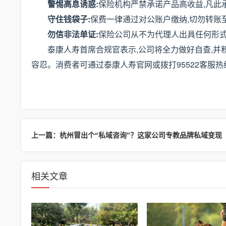
警惕高息诱惑:
保险机构严禁承诺产品高收益,凡此
守住钱袋子:
保费一律通过对公账户缴纳,切勿转账
勿信非法单证:
保险公司从不为代理人出具任何形
泰康人寿首席合规官表示,公司将全力做好自查,并
容忍。消费者可通过泰康人寿官网或拨打95522客服
上一篇：杭州冒出个“私域咨询”？这家公司专教品牌私域变现
相关文章