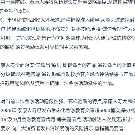
第一道防线。泰康人寿将队伍建设提升至战略高度,系统性实施“
”的全生命周期。
、年轻化”的“四化”人才标准,严格把控准入质量,从源头过滤掉
定位,构建系统化培训体系,不仅提升专业技能,更将“诚信合规”作为
制:一方面,实现销售行为可回溯管理,为代理人建立“诚信档案”
”的底线,通过激励体系引导长期主义服务观。
康人寿全面落实“三适当”原则,即把适当的产品,通过适当的渠道,
分级管理,在销售端,通过系统自动校验客户风险评估结果与产品
有效拦截错配风险,从流程上铲除非法金融活动滋生的土壤。
针对当前非法金融活动隐蔽性强、花样翻新的特点,泰康人寿大规
025年,泰康人寿已发布常态化金融教育文章超5000篇次,举办
·15”及“9月金融教育宣传月”等关键节点,活动触达人次数更超过1.
要求,向广大消费者发布清晰明确的风险提示,直指骗局要害: