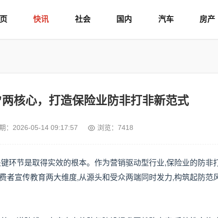
页
快讯
社会
国内
汽车
房产
教”两核心，打造保险业防非打非新范式
期：
2026-05-14 09:17:57
浏览：7418
键环节是取得实效的根本。作为营销驱动型行业,保险业的防非打
费者宣传教育两大维度,从源头和受众两端同时发力,构筑起防范