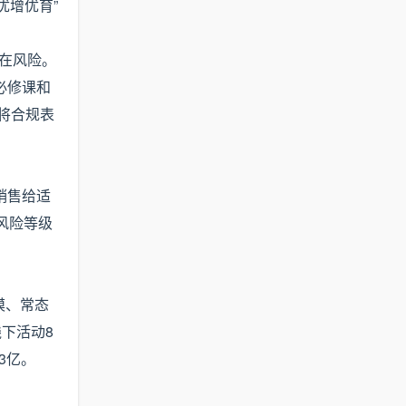
优增优育”
潜在风险。
必修课和
,将合规表
销售给适
风险等级
模、常态
线下活动8
3亿。