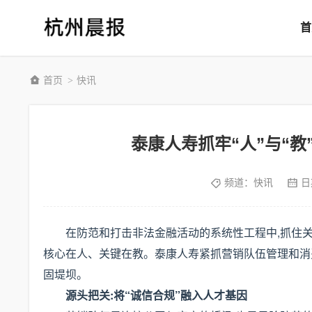
首
首页
快讯
>
泰康人寿抓牢“人”与“
频道：
快讯
日
在防范和打击非法金融活动的系统性工程中,抓住关
核心在人、关键在教。泰康人寿紧抓营销队伍管理和消
固堤坝。
源头把关:将“诚信合规”融入人才基因