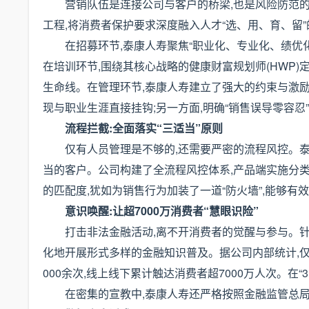
营销队伍是连接公司与客户的桥梁,也是风险防范的
工程,将消费者保护要求深度融入人才“选、用、育、留
在招募环节,泰康人寿聚焦“职业化、专业化、绩优化
在培训环节,围绕其核心战略的健康财富规划师(HWP)
生命线。在管理环节,泰康人寿建立了强大的约束与激励机
现与职业生涯直接挂钩;另一方面,明确“销售误导零容忍
流程拦截:全面落实“三适当”原则
仅有人员管理是不够的,还需要严密的流程风控。泰
当的客户。公司构建了全流程风控体系,产品端实施分类
的匹配度,犹如为销售行为加装了一道“防火墙”,能够
意识唤醒:让超7000万消费者“慧眼识险”
打击非法金融活动,离不开消费者的觉醒与参与。
化地开展形式多样的金融知识普及。据公司内部统计,仅2
000余次,线上线下累计触达消费者超7000万人次。在“3
在密集的宣教中,泰康人寿还严格按照金融监管总局