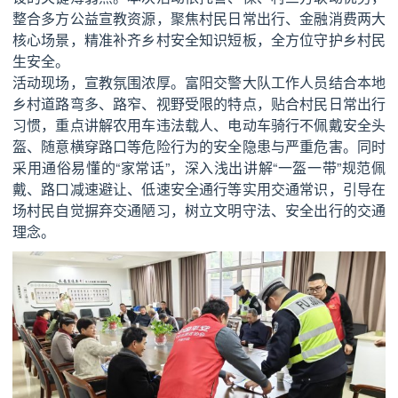
整合多方公益宣教资源，聚焦村民日常出行、金融消费两大
核心场景，精准补齐乡村安全知识短板，全方位守护乡村民
生安全。
活动现场，宣教氛围浓厚。富阳交警大队工作人员结合本地
乡村道路弯多、路窄、视野受限的特点，贴合村民日常出行
习惯，重点讲解农用车违法载人、电动车骑行不佩戴安全头
盔、随意横穿路口等危险行为的安全隐患与严重危害。同时
采用通俗易懂的“家常话”，深入浅出讲解“一盔一带”规范佩
戴、路口减速避让、低速安全通行等实用交通常识，引导在
场村民自觉摒弃交通陋习，树立文明守法、安全出行的交通
理念。