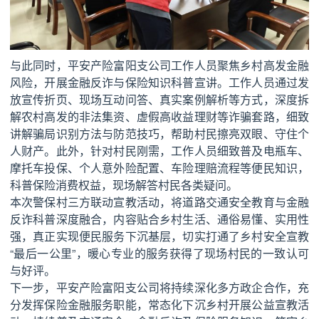
与此同时，平安产险富阳支公司工作人员聚焦乡村高发金融
风险，开展金融反诈与保险知识科普宣讲。工作人员通过发
放宣传折页、现场互动问答、真实案例解析等方式，深度拆
解农村高发的非法集资、虚假高收益理财等诈骗套路，细致
讲解骗局识别方法与防范技巧，帮助村民擦亮双眼、守住个
人财产。此外，针对村民刚需，工作人员细致普及电瓶车、
摩托车投保、个人意外险配置、车险理赔流程等便民知识，
科普保险消费权益，现场解答村民各类疑问。
本次警保村三方联动宣教活动，将道路交通安全教育与金融
反诈科普深度融合，内容贴合乡村生活、通俗易懂、实用性
强，真正实现便民服务下沉基层，切实打通了乡村安全宣教
“最后一公里”，暖心专业的服务获得了现场村民的一致认可
与好评。
下一步，平安产险富阳支公司将持续深化多方政企合作，充
分发挥保险金融服务职能，常态化下沉乡村开展公益宣教活