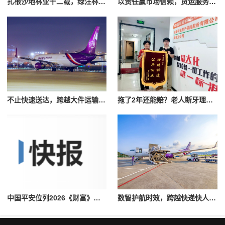
扎根沙地林业十二载，绿汪林牧以全产业链打造本土治沙产业品牌
​以责任赢市场信赖，货运服务公司跨越速运构建软硬兼备货运体系
不止快速送达，跨越大件运输用细节守护每一份重托
拖了2年还能赔？老人断牙理赔惊喜不断！平安产险杭州中心支公司建德支公司3天极速结案
中国平安位列2026《财富》世界500强全球第48位，连续17年上榜
​数智护航时效，跨越快递快人一步