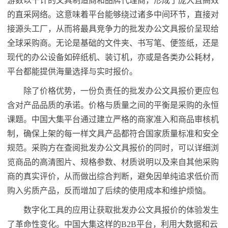
游数以千计的文具制造商和品牌代理商，形成了庞大且高效
的直采网络。这意味着平台能够绕过诸多中间环节，直接对
接源头工厂，从而将最具竞争力的批发办公文具报价呈现给
全球采购商。无论是基础的文件夹、书写笔、便签纸，还是
现代的办公设备如碎纸机、装订机，亦或是各类办公耗材，
平台都能提供海量选择与实时报价。
除了价格优势，一份负责任的批发办公文具报价更应包
含对产品品质的承诺。价格与质量之间的平衡是采购的永恒
课题。中国大集平台通过建立严格的商家准入和商品审核机
制，确保上架的每一样文具产品都符合国家质量标准和安全
规范。采购方在查阅批发办公文具报价的同时，可以详细浏
览商品的高清图片、规格参数、材质说明以及来自其他采购
商的真实评价，从而做出综合判断，避免因单纯追求低价而
购入劣质产品，反而增加了后续的使用成本和维护烦恼。
数字化工具的应用让获取批发办公文具报价的体验发生
了革命性变化。中国大集这样的B2B平台，利用大数据和云